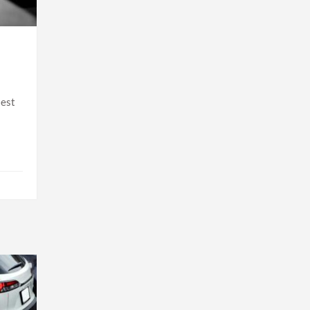
t
 est