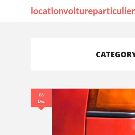
locationvoitureparticulier
CATEGORY
06
Déc