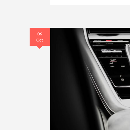
06
Oct