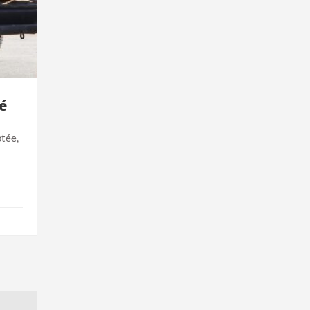
é
ptée,