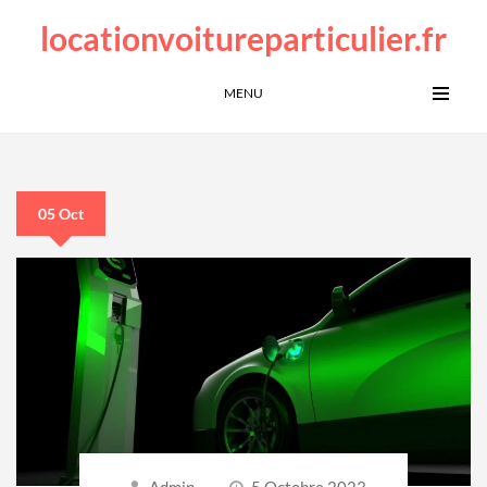
locationvoitureparticulier.fr
MENU
05 Oct
Admin
5 Octobre 2023