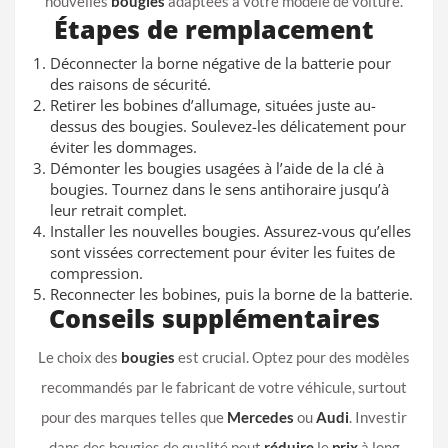
nouvelles
bougies
adaptées à votre modèle de voiture.
Étapes de remplacement
Déconnecter la borne négative
de la batterie pour
des raisons de sécurité.
Retirer les bobines
d’allumage, situées juste au-
dessus des bougies. Soulevez-les délicatement pour
éviter les dommages.
Démonter les bougies usagées
à l’aide de la clé à
bougies. Tournez dans le sens antihoraire jusqu’à
leur retrait complet.
Installer les nouvelles bougies
. Assurez-vous qu’elles
sont vissées correctement pour éviter les fuites de
compression
.
Reconnecter les bobines
, puis la borne de la batterie.
Conseils supplémentaires
Le choix des
bougies
est crucial. Optez pour des modèles
recommandés par le fabricant de votre véhicule, surtout
pour des marques telles que
Mercedes
ou
Audi
. Investir
dans des bougies de qualité peut
réduire
le
prix
à long