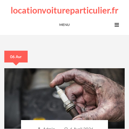
locationvoitureparticulier.fr
MENU
06 Avr
Admin
6 Avril 2026